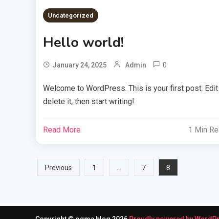
Uncategorized
Hello world!
0
January 24, 2025
Admin
Welcome to WordPress. This is your first post. Edit
delete it, then start writing!
Read More
1 Min R
Posts
…
8
Previous
1
7
pagination