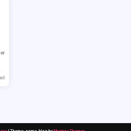
 or
ead