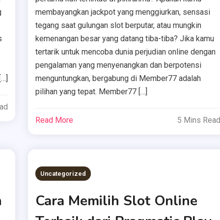
g
membayangkan jackpot yang menggiurkan, sensasi
tegang saat gulungan slot berputar, atau mungkin
s
kemenangan besar yang datang tiba-tiba? Jika kamu
tertarik untuk mencoba dunia perjudian online dengan
pengalaman yang menyenangkan dan berpotensi
[…]
menguntungkan, bergabung di Member77 adalah
pilihan yang tepat. Member77 […]
ead
Read More
5 Mins Rea
Uncategorized
n
Cara Memilih Slot Online