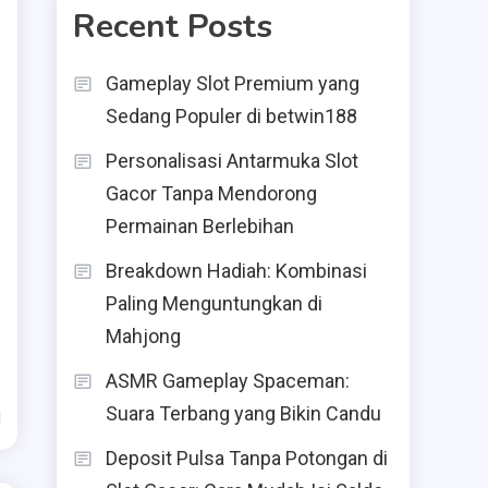
Recent Posts
Gameplay Slot Premium yang
Sedang Populer di betwin188
Personalisasi Antarmuka Slot
Gacor Tanpa Mendorong
Permainan Berlebihan
Breakdown Hadiah: Kombinasi
Paling Menguntungkan di
Mahjong
ASMR Gameplay Spaceman:
Suara Terbang yang Bikin Candu
d
Deposit Pulsa Tanpa Potongan di