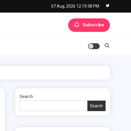
07 Aug, 2026
12:19:38 PM
Subscribe
Search
Search