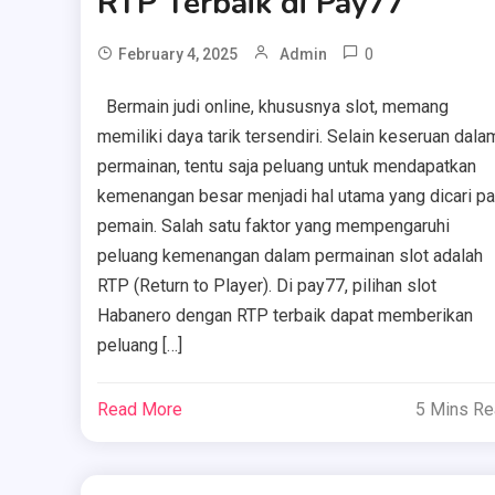
RTP Terbaik di Pay77
0
February 4, 2025
Admin
Bermain judi online, khususnya slot, memang
memiliki daya tarik tersendiri. Selain keseruan dala
permainan, tentu saja peluang untuk mendapatkan
kemenangan besar menjadi hal utama yang dicari pa
pemain. Salah satu faktor yang mempengaruhi
peluang kemenangan dalam permainan slot adalah
RTP (Return to Player). Di pay77, pilihan slot
Habanero dengan RTP terbaik dapat memberikan
peluang […]
Read More
5 Mins R