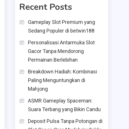
Recent Posts
Gameplay Slot Premium yang
Sedang Populer di betwin188
Personalisasi Antarmuka Slot
Gacor Tanpa Mendorong
Permainan Berlebihan
Breakdown Hadiah: Kombinasi
Paling Menguntungkan di
Mahjong
ASMR Gameplay Spaceman:
Suara Terbang yang Bikin Candu
Deposit Pulsa Tanpa Potongan di