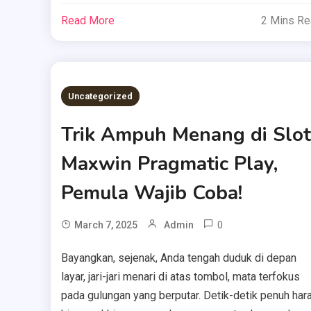
Read More
2 Mins R
Uncategorized
Trik Ampuh Menang di Slot
Maxwin Pragmatic Play,
Pemula Wajib Coba!
0
March 7, 2025
Admin
Bayangkan, sejenak, Anda tengah duduk di depan
layar, jari-jari menari di atas tombol, mata terfokus
pada gulungan yang berputar. Detik-detik penuh hara