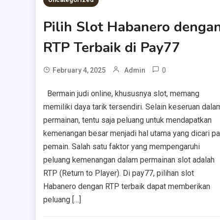
Pilih Slot Habanero denga
RTP Terbaik di Pay77
0
February 4, 2025
Admin
Bermain judi online, khususnya slot, memang
memiliki daya tarik tersendiri. Selain keseruan dala
permainan, tentu saja peluang untuk mendapatkan
kemenangan besar menjadi hal utama yang dicari pa
pemain. Salah satu faktor yang mempengaruhi
peluang kemenangan dalam permainan slot adalah
RTP (Return to Player). Di pay77, pilihan slot
Habanero dengan RTP terbaik dapat memberikan
peluang […]