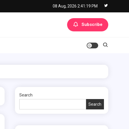
08 Aug, 2026
2:41:20 PM
Subscribe
Search
Search