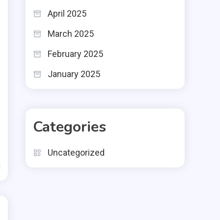
April 2025
March 2025
February 2025
January 2025
Categories
Uncategorized
d