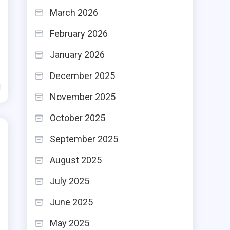
March 2026
February 2026
January 2026
December 2025
d
November 2025
October 2025
September 2025
August 2025
July 2025
June 2025
May 2025