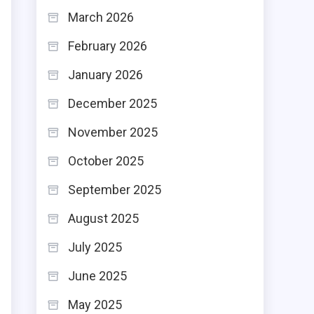
March 2026
February 2026
January 2026
December 2025
November 2025
October 2025
September 2025
August 2025
July 2025
June 2025
May 2025