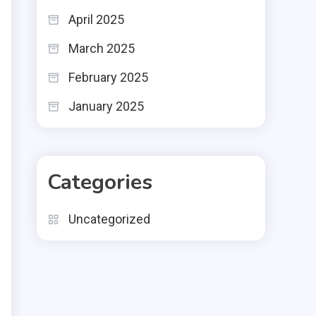
April 2025
March 2025
February 2025
January 2025
Categories
Uncategorized