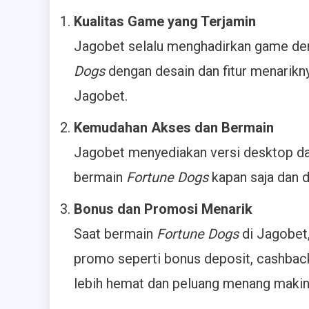
Kualitas Game yang Terjamin
Jagobet selalu menghadirkan game deng
Dogs
dengan desain dan fitur menarikny
Jagobet.
Kemudahan Akses dan Bermain
Jagobet menyediakan versi desktop da
bermain
Fortune Dogs
kapan saja dan d
Bonus dan Promosi Menarik
Saat bermain
Fortune Dogs
di Jagobet
promo seperti bonus deposit, cashbac
lebih hemat dan peluang menang makin