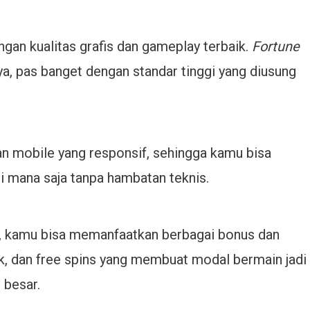
an kualitas grafis dan gameplay terbaik.
Fortune
a, pas banget dengan standar tinggi yang diusung
n mobile yang responsif, sehingga kamu bisa
i mana saja tanpa hambatan teknis.
, kamu bisa memanfaatkan berbagai bonus dan
k, dan free spins yang membuat modal bermain jadi
 besar.