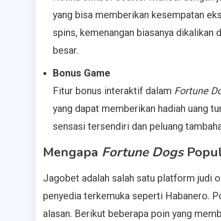
yang bisa memberikan kesempatan ekst
spins, kemenangan biasanya dikalikan 
besar.
Bonus Game
Fitur bonus interaktif dalam
Fortune D
yang dapat memberikan hadiah uang tun
sensasi tersendiri dan peluang tamba
Mengapa
Fortune Dogs
Popul
Jagobet adalah salah satu platform judi 
penyedia terkemuka seperti Habanero. P
alasan. Berikut beberapa poin yang membua