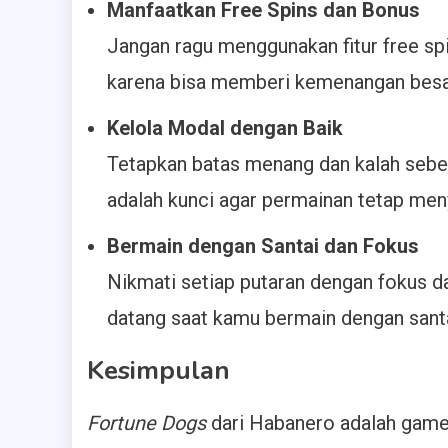
Manfaatkan Free Spins dan Bonus
Jangan ragu menggunakan fitur free spi
karena bisa memberi kemenangan besar
Kelola Modal dengan Baik
Tetapkan batas menang dan kalah sebe
adalah kunci agar permainan tetap men
Bermain dengan Santai dan Fokus
Nikmati setiap putaran dengan fokus d
datang saat kamu bermain dengan santa
Kesimpulan
Fortune Dogs
dari Habanero adalah game