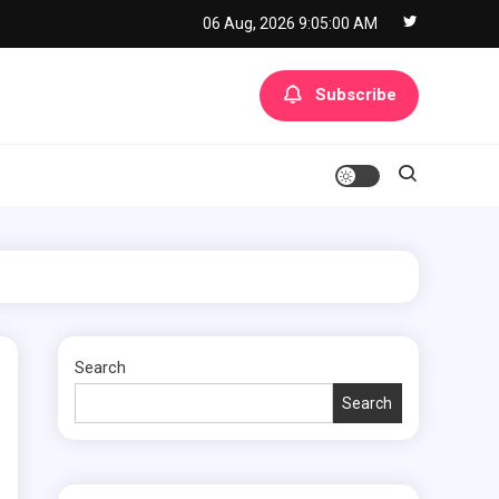
06 Aug, 2026
9:05:01 AM
Subscribe
Search
Search