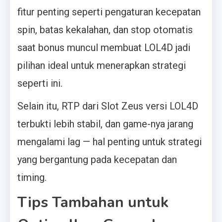
fitur penting seperti pengaturan kecepatan
spin, batas kekalahan, dan stop otomatis
saat bonus muncul membuat LOL4D jadi
pilihan ideal untuk menerapkan strategi
seperti ini.
Selain itu, RTP dari Slot Zeus versi LOL4D
terbukti lebih stabil, dan game-nya jarang
mengalami lag — hal penting untuk strategi
yang bergantung pada kecepatan dan
timing.
Tips Tambahan untuk