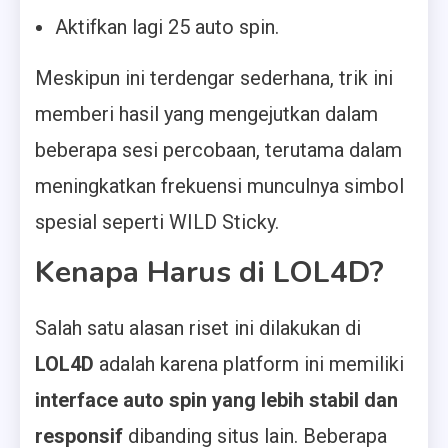
Aktifkan lagi 25 auto spin.
Meskipun ini terdengar sederhana, trik ini
memberi hasil yang mengejutkan dalam
beberapa sesi percobaan, terutama dalam
meningkatkan frekuensi munculnya simbol
spesial seperti WILD Sticky.
Kenapa Harus di LOL4D?
Salah satu alasan riset ini dilakukan di
LOL4D
adalah karena platform ini memiliki
interface auto spin yang lebih stabil dan
responsif
dibanding situs lain. Beberapa