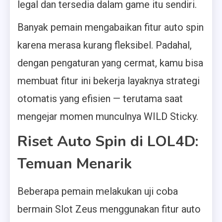
legal dan tersedia dalam game itu sendiri.
Banyak pemain mengabaikan fitur auto spin
karena merasa kurang fleksibel. Padahal,
dengan pengaturan yang cermat, kamu bisa
membuat fitur ini bekerja layaknya strategi
otomatis yang efisien — terutama saat
mengejar momen munculnya WILD Sticky.
Riset Auto Spin di LOL4D:
Temuan Menarik
Beberapa pemain melakukan uji coba
bermain Slot Zeus menggunakan fitur auto