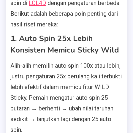
spin di
LOL4D
dengan pengaturan berbeda.
Berikut adalah beberapa poin penting dari
hasil riset mereka:
1. Auto Spin 25x Lebih
Konsisten Memicu Sticky Wild
Alih-alih memilih auto spin 100x atau lebih,
justru pengaturan 25x berulang kali terbukti
lebih efektif dalam memicu fitur WILD
Sticky. Pemain mengatur auto spin 25
putaran → berhenti → ubah nilai taruhan
sedikit → lanjutkan lagi dengan 25 auto
spin.