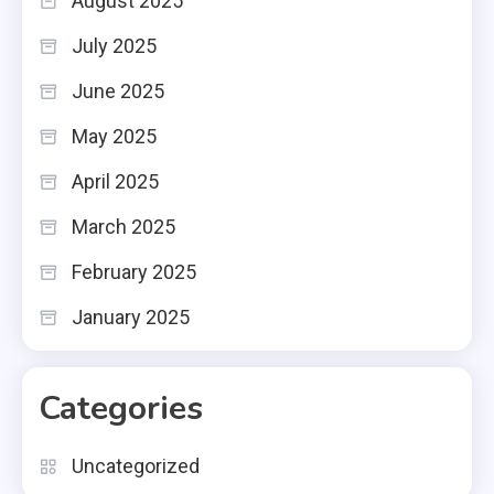
August 2025
July 2025
June 2025
May 2025
April 2025
March 2025
February 2025
January 2025
Categories
Uncategorized